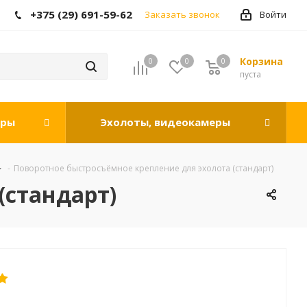
+375 (29) 691-59-62
Заказать звонок
Войти
Корзина
0
0
0
0
пуста
оры
Эхолоты, видеокамеры
-
Поворотное быстросъёмное крепление для эхолота (стандарт)
(стандарт)