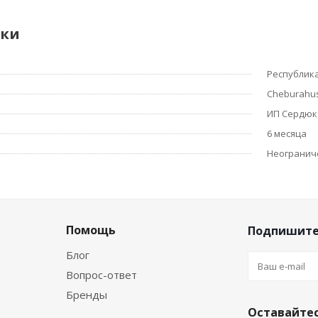
ики
Республик
Cheburahu
ИП Сердюков
6 месяца
Неогранич
Помощь
Подпишите
Блог
Вопрос-ответ
Бренды
Оставайтес