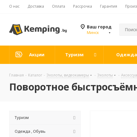
О нас
Доставка
Оплата
Рассрочка
Гарантия
Произ
Ваш город
Минск
Акции
Туризм
Одежда 
Главная
-
Каталог
-
Эхолоты, видеокамеры
-
Эхолоты
-
Аксессу
Поворотное быстросъёмн
Туризм
Одежда , Обувь