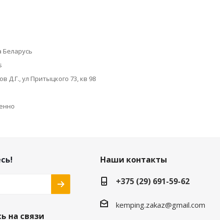
а Беларусь
s
 Д.Г., ул Притыцкого 73, кв 98
енно
сь!
Наши контакты
+375 (29) 691-59-62
kemping.zakaz@gmail.com
ь на связи