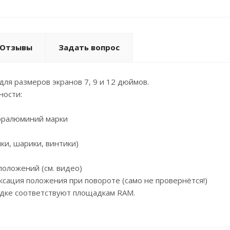
Отзывы
Задать вопрос
ля размеров экранов 7, 9 и 12 дюймов.
ности:
юралюминий марки
ки, шарики, винтики)
положений (см. видео)
ксация положения при повороте (само не провернётся!)
адке соответствуют площадкам RAM.